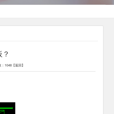
板？
：1048【
返回
】